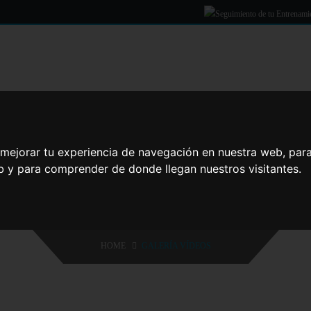
Lunes - Viernes
Sábados y Festivo
07:00 - 23:00
08:00 - 14:30
17:30 - 21:00
OS
SERVICIOS
CLASES DIRIGIDAS
ESCUELAS
I
Domingos
09:00 - 14:30
17:30 - 21:00
 mejorar tu experiencia de navegación en nuestra web, par
GALERÍA DE VÍDEO
eb y para comprender de donde llegan nuestros visitantes.
CONÓCENOS AL DETALLE
HOME
GALERÍA VÍDEOS