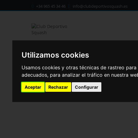
+34 965 45 34 46
info@clubdeportivosquash.es
HORARIO CLASES DIRIGIDAS
C/ Mallorca 41 cp: 03203
Elche
(Alicante)
CONÓCEN
Utilizamos cookies
Usamos cookies y otras técnicas de rastreo para
adecuados, para analizar el tráfico en nuestra w
Aceptar
Rechazar
Configurar