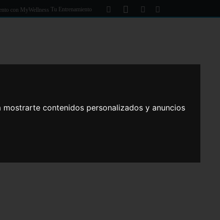
Tu Entrenamiento
s
NSTALACIONES
GALERÍA
CONTACTO
a mostrarte contenidos personalizados y anuncios
S