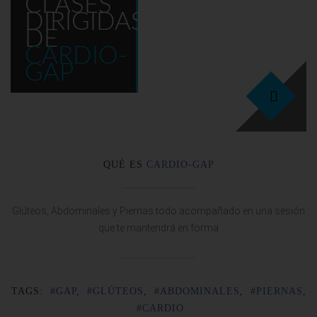
CLASES
DIRIGIDAS
DE
25
CARDIO-
GAP
QUÉ ES
CARDIO-GAP
Glúteos, Abdominales y Piernas todo acompañado en una sesión
que te mantendrá en forma
TAGS:
#GAP
,
#GLÚTEOS
,
#ABDOMINALES
,
#PIERNAS
,
#CARDIO