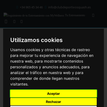
+34 965 45 34 46
info@clubdeportivosquash.es
Tu Entrenamiento
C/ Mallorca 41 cp: 03203
Elche
(Alicante)
Utilizamos cookies
HORARIO CLASES DIRIGIDAS
Usamos cookies y otras técnicas de rastreo
para mejorar tu experiencia de navegación en
Lunes - Viernes
nuestra web, para mostrarte contenidos
07:00 - 23:00
personalizados y anuncios adecuados, para
A MOVER ESE CUERPO
Sábados y Festivos
analizar el tráfico en nuestra web y para
CARDIO-GAP
08:00 - 14:30
comprender de donde llegan nuestros
17:30 - 21:00
visitantes.
Domingos
Aceptar
09:00 - 14:30
HOME
CLASES DIRIGIDAS
CARDIO-GAP
17:30 - 21:00
Rechazar